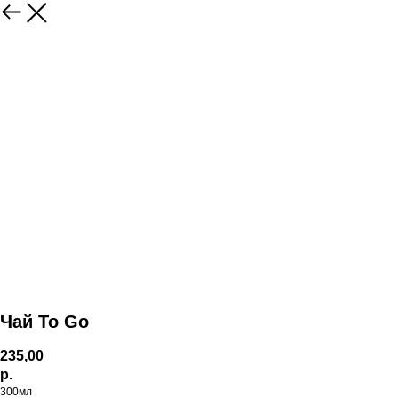
Чай To Go
235,00
р.
300мл