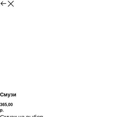
Смузи
365,00
р.